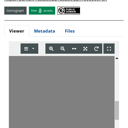
monograph
free
access
Viewer
Metadata
Files