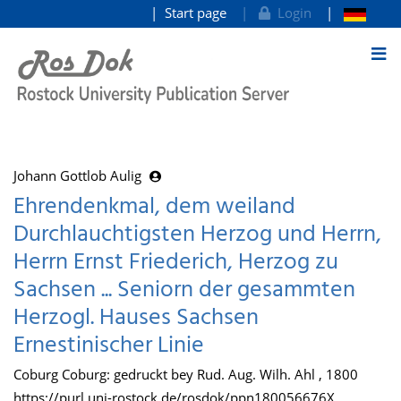
Start page
Login
goto contents
Johann Gottlob Aulig
Ehrendenkmal, dem weiland
Durchlauchtigsten Herzog und Herrn,
Herrn Ernst Friederich, Herzog zu
Sachsen ... Seniorn der gesammten
Herzogl. Hauses Sachsen
Ernestinischer Linie
Coburg Coburg: gedruckt bey Rud. Aug. Wilh. Ahl , 1800
https://purl.uni-rostock.de/rosdok/ppn180056676X