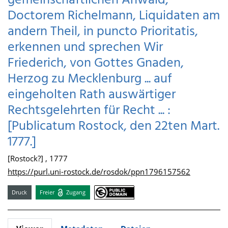
gemeinschaftlichen Anwald,
Doctorem Richelmann, Liquidaten am
andern Theil, in puncto Prioritatis,
erkennen und sprechen Wir
Friederich, von Gottes Gnaden,
Herzog zu Mecklenburg ... auf
eingeholten Rath auswärtiger
Rechtsgelehrten für Recht ... :
[Publicatum Rostock, den 22ten Mart.
1777.]
[Rostock?] , 1777
https://purl.uni-rostock.de/rosdok/ppn1796157562
Druck
Freier
Zugang