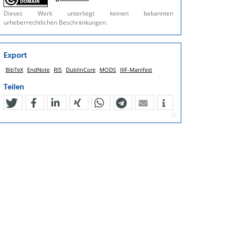
Dieses Werk unterliegt keinen bekannten
urheberrechtlichen Beschränkungen.
Export
BibTeX
EndNote
RIS
DublinCore
MODS
IIIF-Manifest
Teilen
tweet
teilen
mitteilen
teilen
teilen
teilen
mail