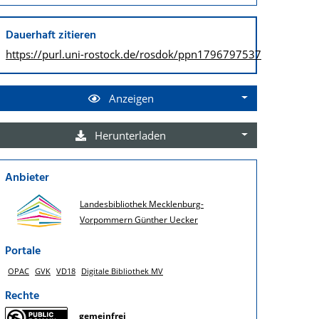
Dauerhaft zitieren
https://purl.uni-rostock.de/
rosdok/ppn1796797537
Anzeigen
Herunterladen
Anbieter
Landesbibliothek Mecklenburg-
Vorpommern Günther Uecker
Portale
OPAC
GVK
VD18
Digitale Bibliothek MV
Rechte
gemeinfrei