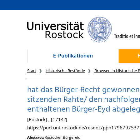
zum Inhalt
E-Publikationen
Start
Historische Bestände
Browsen in Historische 
hat das Bürger-Recht gewonnen/
sitzenden Rahte/ den nachfolge
enthaltenen Bürger-Eyd abgeleg
[Rostock] , [1714?]
https://purl.uni-rostock.de/rosdok/ppn1796797537
Abstract:
Rostocker Bürgereid