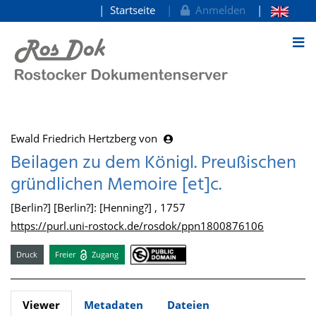
Startseite
Anmelden
zum Inhalt
Ewald Friedrich Hertzberg von
Beilagen zu dem Königl. Preußischen
gründlichen Memoire [et]c.
[Berlin?] [Berlin?]: [Henning?] , 1757
https://purl.uni-rostock.de/rosdok/ppn1800876106
Druck
Freier
Zugang
Viewer
Metadaten
Dateien