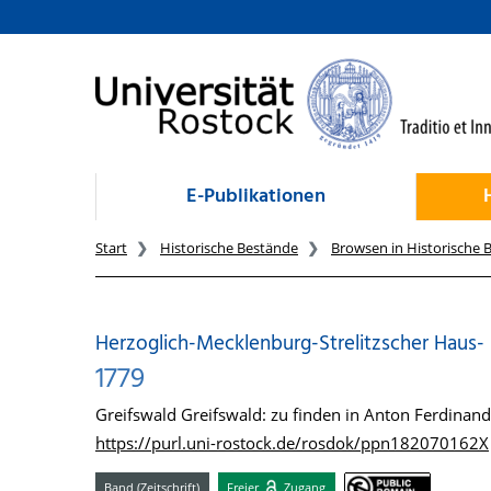
zum Inhalt
E-Publikationen
Start
Historische Bestände
Browsen in Historische 
Herzoglich-Mecklenburg-Strelitzscher Haus- un
1779
Greifswald Greifswald: zu finden in Anton Ferdina
https://purl.uni-rostock.de/rosdok/ppn182070162X
Band (Zeitschrift)
Freier
Zugang