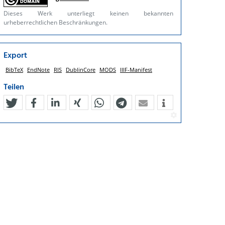
Dieses Werk unterliegt keinen bekannten
urheberrechtlichen Beschränkungen.
Export
BibTeX
EndNote
RIS
DublinCore
MODS
IIIF-Manifest
Teilen
tweet
teilen
mitteilen
teilen
teilen
teilen
mail