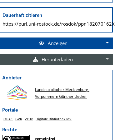
Dauerhaft zitieren
https://purl.uni-rostock.de/
rosdok/ppn182070162X
Anzeigen
Herunterladen
Anbieter
Landesbibliothek Mecklenburg-
Vorpommern Günther Uecker
Portale
OPAC
GVK
VD18
Digitale Bibliothek MV
Rechte
gemeinfrei