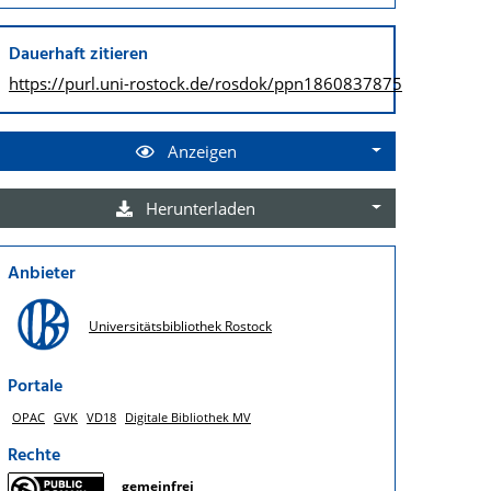
Dauerhaft zitieren
https://purl.uni-rostock.de/
rosdok/ppn1860837875
Anzeigen
Herunterladen
Anbieter
Universitätsbibliothek Rostock
Portale
OPAC
GVK
VD18
Digitale Bibliothek MV
Rechte
gemeinfrei