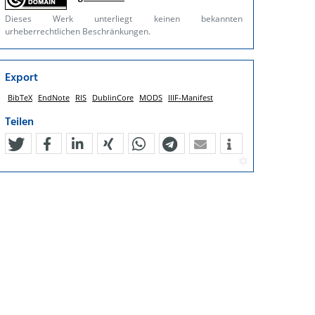
Dieses Werk unterliegt keinen bekannten
urheberrechtlichen Beschränkungen.
Export
BibTeX
EndNote
RIS
DublinCore
MODS
IIIF-Manifest
Teilen
tweet
teilen
mitteilen
teilen
teilen
teilen
mail