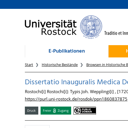
zum Inhalt
E-Publikationen
Start
Historische Bestände
Browsen in Historische 
Dissertatio Inauguralis Medica D
Rostochi[i] Rostochi[i]: Typis Joh. Wepplingi[i] , [172
https://purl.uni-rostock.de/rosdok/ppn1860837875
Druck
Freier
Zugang