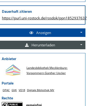
Dauerhaft zitieren
https://purl.uni-rostock.de/
rosdok/ppn1852937637
Anzeigen
Herunterladen
Anbieter
Landesbibliothek Mecklenburg-
Vorpommern Günther Uecker
Portale
OPAC
GVK
VD18
Digitale Bibliothek MV
Rechte
gemeinfrei