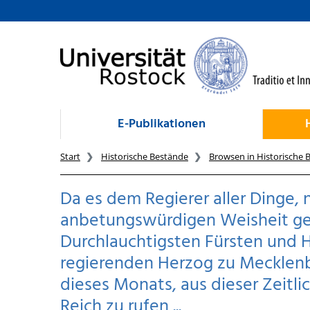
zum Inhalt
E-Publikationen
Start
Historische Bestände
Browsen in Historische 
Da es dem Regierer aller Dinge,
anbetungswürdigen Weisheit gef
Durchlauchtigsten Fürsten und He
regierenden Herzog zu Mecklenbu
dieses Monats, aus dieser Zeitli
Reich zu rufen ...