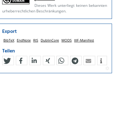
Dieses Werk unterliegt keinen bekannten
urheberrechtlichen Beschränkungen.
Export
BibTeX
EndNote
RIS
DublinCore
MODS
IIIF-Manifest
Teilen
tweet
teilen
mitteilen
teilen
teilen
teilen
mail