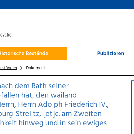
Historische Bestände
Publizieren
Beständen
Dokument
 nach dem Rath seiner
allen hat, den wailand
rrn, Herrn Adolph Friederich IV.,
rg-Strelitz, [et]c. am Zweiten
chkeit hinweg und in sein ewiges