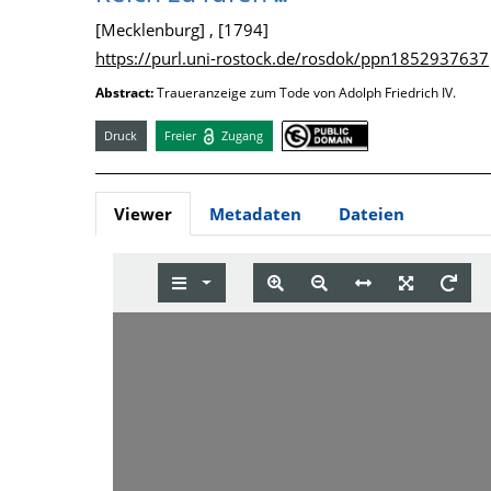
[Mecklenburg] , [1794]
https://purl.uni-rostock.de/rosdok/ppn1852937637
Abstract:
Traueranzeige zum Tode von Adolph Friedrich IV.
Druck
Freier
Zugang
Viewer
Metadaten
Dateien