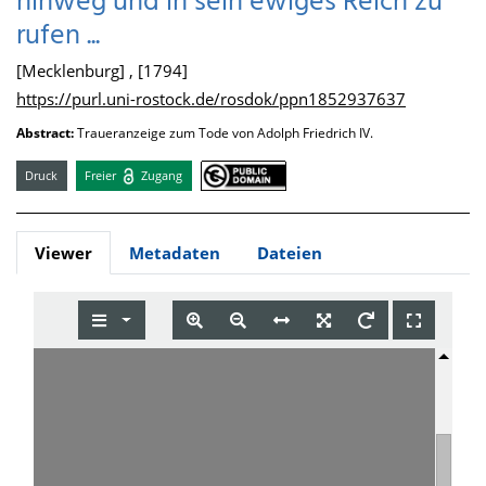
hinweg und in sein ewiges Reich zu
rufen ...
[Mecklenburg] , [1794]
https://purl.uni-rostock.de/rosdok/ppn1852937637
Abstract:
Traueranzeige zum Tode von Adolph Friedrich IV.
Druck
Freier
Zugang
Viewer
Metadaten
Dateien