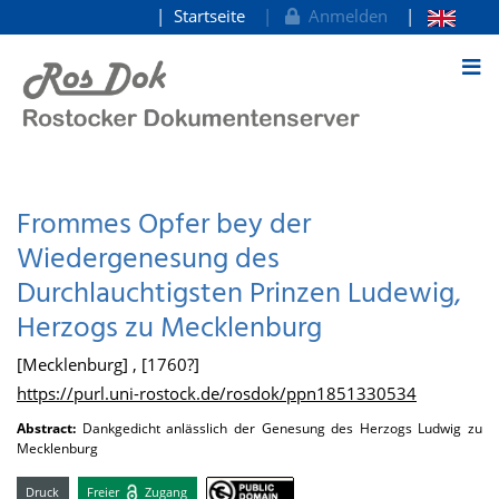
Startseite
Anmelden
zum Inhalt
Frommes Opfer bey der
Wiedergenesung des
Durchlauchtigsten Prinzen Ludewig,
Herzogs zu Mecklenburg
[Mecklenburg] , [1760?]
https://purl.uni-rostock.de/rosdok/ppn1851330534
Abstract:
Dankgedicht anlässlich der Genesung des Herzogs Ludwig zu
Mecklenburg
Druck
Freier
Zugang