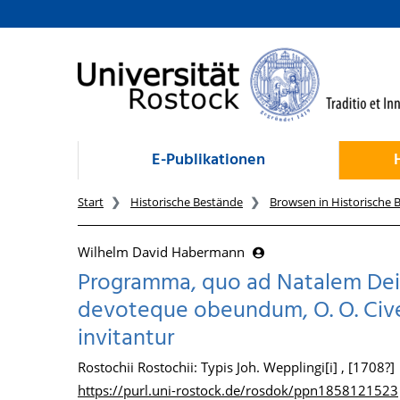
zum Inhalt
E-Publikationen
Start
Historische Bestände
Browsen in Historische 
Wilhelm David Habermann
Programma, quo ad Natalem Dei-H
devoteque obeundum, O. O. Cive
invitantur
Rostochii Rostochii: Typis Joh. Wepplingi[i] , [1708?]
https://purl.uni-rostock.de/rosdok/ppn1858121523