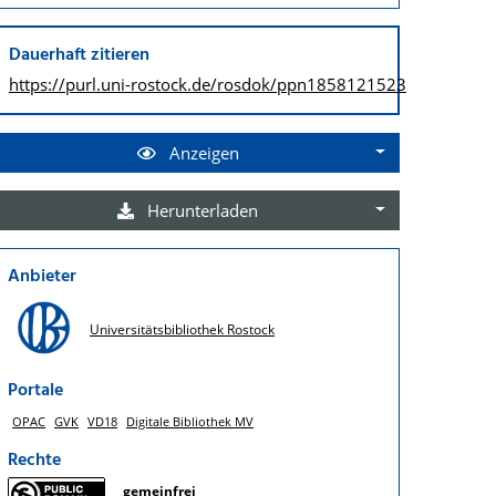
Dauerhaft zitieren
https://purl.uni-rostock.de/
rosdok/ppn1858121523
Anzeigen
Herunterladen
Anbieter
Universitätsbibliothek Rostock
Portale
OPAC
GVK
VD18
Digitale Bibliothek MV
Rechte
gemeinfrei