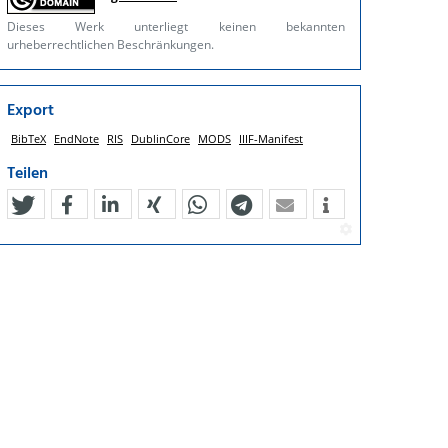
Dieses Werk unterliegt keinen bekannten
urheberrechtlichen Beschränkungen.
Export
BibTeX
EndNote
RIS
DublinCore
MODS
IIIF-Manifest
Teilen
tweet
teilen
mitteilen
teilen
teilen
teilen
mail