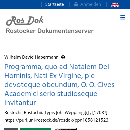
Startseite
Anmelden
zum Inhalt
Wilhelm David Habermann
Programma, quo ad Natalem Dei-
Hominis, Nati Ex Virgine, pie
devoteque obeundum, O. O. Cives
Academici serio studioseque
invitantur
Rostochii Rostochii: Typis Joh. Wepplingi[i] , [1708?]
https://purl.uni-rostock.de/rosdok/ppn1858121523