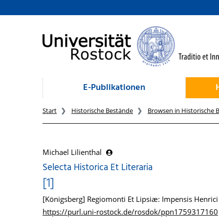
zum Inhalt
E-Publikationen
Start
Historische Bestände
Browsen in Historische 
Michael Lilienthal
Selecta Historica Et Literaria
[1]
[Königsberg] Regiomonti Et Lipsiæ: Impensis Henrici
https://purl.uni-rostock.de/rosdok/ppn1759317160