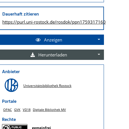
Dauerhaft zitieren
https://purl.uni-rostock.de/
rosdok/ppn1759317160
Anzeigen
Herunterladen
Anbieter
Universitätsbibliothek Rostock
Portale
OPAC
GVK
VD18
Digitale Bibliothek MV
Rechte
gemeinfrei