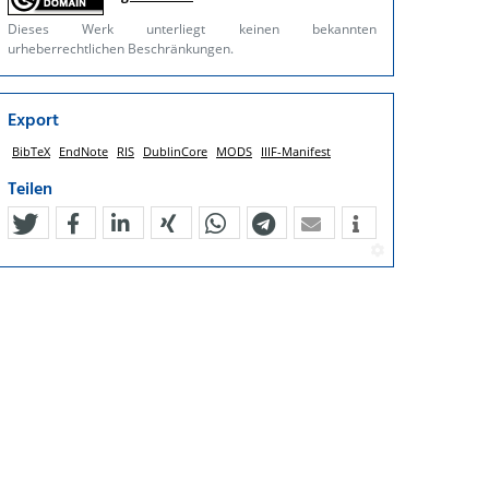
Dieses Werk unterliegt keinen bekannten
urheberrechtlichen Beschränkungen.
Export
BibTeX
EndNote
RIS
DublinCore
MODS
IIIF-Manifest
Teilen
tweet
teilen
mitteilen
teilen
teilen
teilen
mail