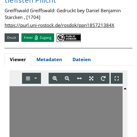
tieffsten Pflicht
Greiffswald Greiffswald: Gedruckt bey Daniel Benjamin
Starcken , [1704]
https://purl.uni-rostock.de/rosdok/ppn185721384X
Druck
Freier
Zugang
Viewer
Metadaten
Dateien