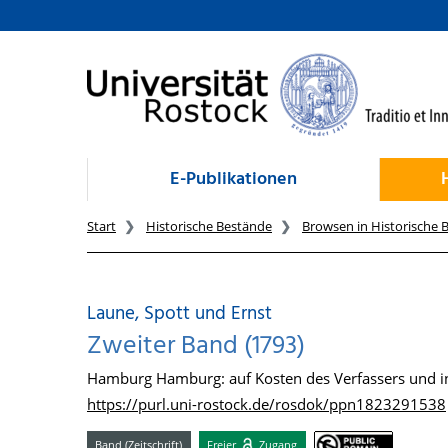
zum Inhalt
E-Publikationen
Start
Historische Bestände
Browsen in Historische 
Laune, Spott und Ernst
Zweiter Band (1793)
Hamburg Hamburg: auf Kosten des Verfassers und in
https://purl.uni-rostock.de/rosdok/ppn1823291538
Band (Zeitschrift)
Freier
Zugang