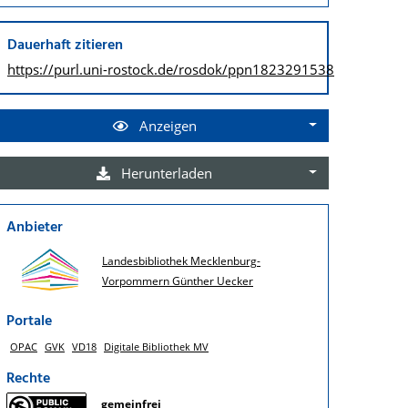
Dauerhaft zitieren
https://purl.uni-rostock.de/
rosdok/ppn1823291538
Anzeigen
Herunterladen
Anbieter
Landesbibliothek Mecklenburg-
Vorpommern Günther Uecker
Portale
OPAC
GVK
VD18
Digitale Bibliothek MV
Rechte
gemeinfrei