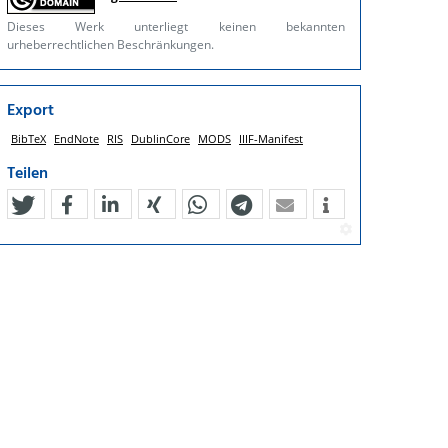
Dieses Werk unterliegt keinen bekannten
urheberrechtlichen Beschränkungen.
Export
BibTeX
EndNote
RIS
DublinCore
MODS
IIIF-Manifest
Teilen
tweet
teilen
mitteilen
teilen
teilen
teilen
mail