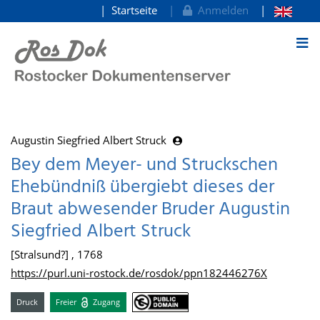
Startseite
Anmelden
zum Inhalt
Augustin Siegfried Albert Struck
Bey dem Meyer- und Struckschen
Ehebündniß übergiebt dieses der
Braut abwesender Bruder Augustin
Siegfried Albert Struck
[Stralsund?] , 1768
https://purl.uni-rostock.de/rosdok/ppn182446276X
Druck
Freier
Zugang