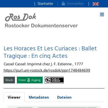
Startseite
Anmelden
zum Inhalt
Les Horaces Et Les Curiaces : Ballet
Tragique : En cinq Actes
Cassel Cassel: Imprimé chez J. F. Estienne , 1777
https://purl.uni-rostock.de/rosdok/ppn1748484699
Druck
Freier
Zugang
Viewer
Metadaten
Dateien