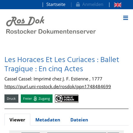
Startseite
Anmelden
zum Inhalt
Les Horaces Et Les Curiaces : Ballet
Tragique : En cinq Actes
Cassel Cassel: Imprimé chez J. F. Estienne , 1777
https://purl.uni-rostock.de/rosdok/ppn1748484699
Druck
Freier
Zugang
Viewer
Metadaten
Dateien