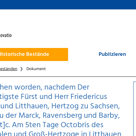
Historische Bestände
Publizieren
Beständen
Dokument
chen worden, nachdem Der
gste Fürst und Herr Friedericus
n und Litthauen, Hertzog zu Sachsen,
f zu der Marck, Ravensberg und Barby,
[et]c. Am 5ten Tage Octobris des
olen und Groß-Hertzoge in Litthauen