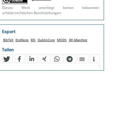
Dieses Werk unterliegt keinen bekannten
urheberrechtlichen Beschränkungen.
Export
BibTeX
EndNote
RIS
DublinCore
MODS
IIIF-Manifest
Teilen
tweet
teilen
mitteilen
teilen
teilen
teilen
mail