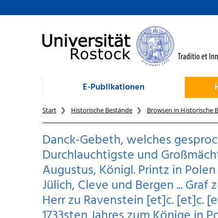
zum Inhalt
E-Publikationen
Start
Historische Bestände
Browsen in Historische 
Danck-Gebeth, welches gespro
Durchlauchtigste und Großmächti
Augustus, Königl. Printz in Pole
Jülich, Cleve und Bergen ... Gra
Herr zu Ravenstein [et]c. [et]c. 
1733sten Jahres zum Könige in P