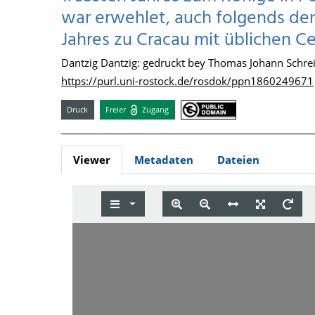
war erwehlet, auch folgends den
Jahres zu Cracau mit üblichen 
Dantzig Dantzig: gedruckt bey Thomas Johann Schrei
https://purl.uni-rostock.de/rosdok/ppn1860249671
Druck
Freier
Zugang
Viewer
Metadaten
Dateien