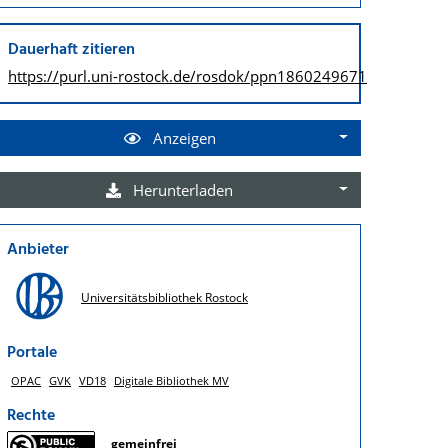
Dauerhaft zitieren
https://purl.uni-rostock.de/
rosdok/ppn1860249671
Anzeigen
Herunterladen
Anbieter
Universitätsbibliothek Rostock
Portale
OPAC
GVK
VD18
Digitale Bibliothek MV
Rechte
gemeinfrei