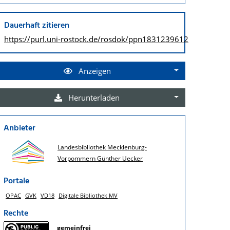
Dauerhaft zitieren
https://purl.uni-rostock.de/
rosdok/ppn1831239612
Anzeigen
Herunterladen
Anbieter
Landesbibliothek Mecklenburg-
Vorpommern Günther Uecker
Portale
OPAC
GVK
VD18
Digitale Bibliothek MV
Rechte
gemeinfrei