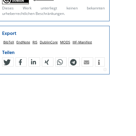
Dieses Werk unterliegt keinen bekannten
urheberrechtlichen Beschränkungen.
Export
BibTeX
EndNote
RIS
DublinCore
MODS
IIIF-Manifest
Teilen
tweet
teilen
mitteilen
teilen
teilen
teilen
mail