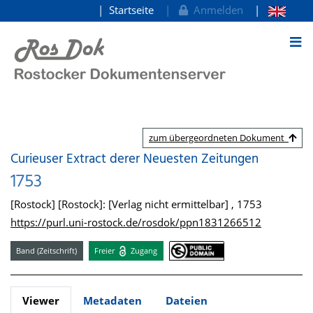
Startseite
Anmelden
zum Inhalt
zum übergeordneten Dokument
Curieuser Extract derer Neuesten Zeitungen
1753
[Rostock] [Rostock]: [Verlag nicht ermittelbar] , 1753
https://purl.uni-rostock.de/rosdok/ppn1831266512
Band (Zeitschrift)
Freier
Zugang
Viewer
Metadaten
Dateien