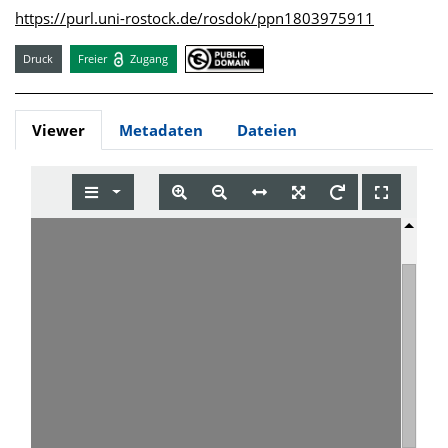
https://purl.uni-rostock.de/rosdok/ppn1803975911
Druck
Freier
Zugang
Viewer
Metadaten
Dateien