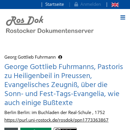
Startseite
Anmelden
zum Inhalt
Georg Gottlieb Fuhrmann
George Gottlieb Fuhrmanns, Pastoris
zu Heiligenbeil in Preussen,
Evangelisches Zeugniß, über die
Sonn- und Fest-Tags-Evangelia, wie
auch einige Bußtexte
Berlin Berlin: im Buchladen der Real-Schule , 1752
https://purl.uni-rostock.de/rosdok/ppn1773363867