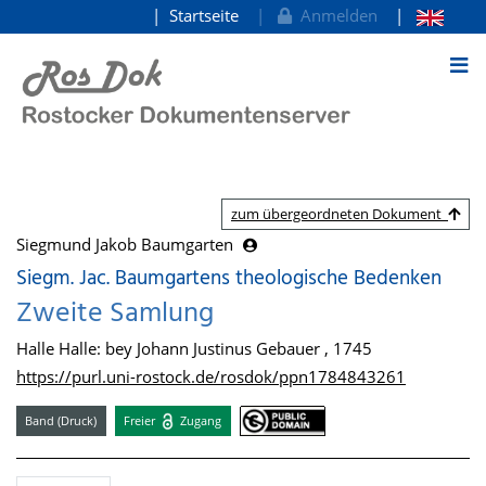
Startseite
Anmelden
zum Inhalt
zum übergeordneten Dokument
Siegmund Jakob Baumgarten
Siegm. Jac. Baumgartens theologische Bedenken
Zweite Samlung
Halle Halle: bey Johann Justinus Gebauer , 1745
https://purl.uni-rostock.de/rosdok/ppn1784843261
Band (Druck)
Freier
Zugang