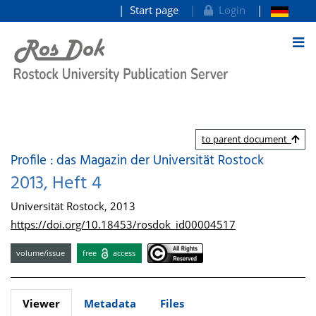
Start page
Login
goto contents
to parent document
Profile : das Magazin der Universität Rostock
2013, Heft 4
Universität Rostock, 2013
https://doi.org/10.18453/rosdok_id00004517
volume/issue
free
access
Viewer
Metadata
Files