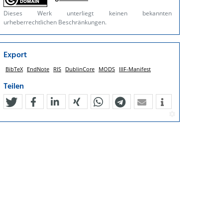
Dieses Werk unterliegt keinen bekannten
urheberrechtlichen Beschränkungen.
Export
BibTeX
EndNote
RIS
DublinCore
MODS
IIIF-Manifest
Teilen
tweet
teilen
mitteilen
teilen
teilen
teilen
mail