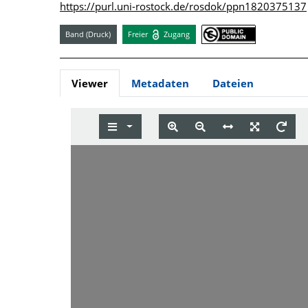
https://purl.uni-rostock.de/rosdok/ppn1820375137
Band (Druck)
Freier
Zugang
Viewer
Metadaten
Dateien