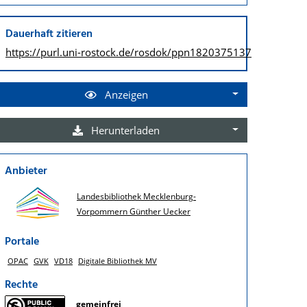
Dauerhaft zitieren
https://purl.uni-rostock.de/
rosdok/ppn1820375137
Anzeigen
Herunterladen
Anbieter
Landesbibliothek Mecklenburg-
Vorpommern Günther Uecker
Portale
OPAC
GVK
VD18
Digitale Bibliothek MV
Rechte
gemeinfrei