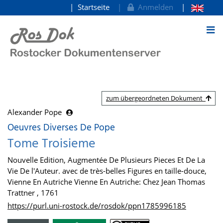
Startseite
Anmelden
zum Inhalt
zum übergeordneten Dokument
Alexander Pope
Oeuvres Diverses De Pope
Tome Troisieme
Nouvelle Edition, Augmentée De Plusieurs Pieces Et De La
Vie De l'Auteur. avec de très-belles Figures en taille-douce,
Vienne En Autriche Vienne En Autriche: Chez Jean Thomas
Trattner , 1761
https://purl.uni-rostock.de/rosdok/ppn1785996185