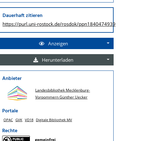
Dauerhaft zitieren
https://purl.uni-rostock.de/
rosdok/ppn1840474939
Anzeigen
Herunterladen
Anbieter
Landesbibliothek Mecklenburg-
Vorpommern Günther Uecker
Portale
OPAC
GVK
VD18
Digitale Bibliothek MV
Rechte
gemeinfrei