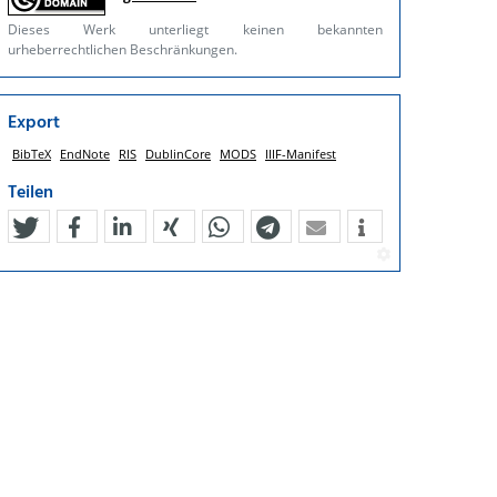
Dieses Werk unterliegt keinen bekannten
urheberrechtlichen Beschränkungen.
Export
BibTeX
EndNote
RIS
DublinCore
MODS
IIIF-Manifest
Teilen
tweet
teilen
mitteilen
teilen
teilen
teilen
mail