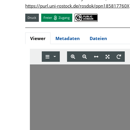
https://purl.uni-rostock.de/rosdok/ppn185817760X
Druck
Freier
Zugang
Viewer
Metadaten
Dateien