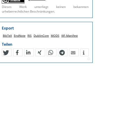
Dieses Werk unterliegt keinen bekannten
urheberrechtlichen Beschränkungen.
Export
BibTeX
EndNote
RIS
DublinCore
MODS
IIIF-Manifest
Teilen
tweet
teilen
mitteilen
teilen
teilen
teilen
mail