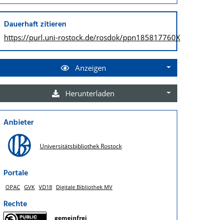
Dauerhaft zitieren
https://purl.uni-rostock.de/
rosdok/ppn185817760X
Anzeigen
Herunterladen
Anbieter
Universitätsbibliothek Rostock
Portale
OPAC
GVK
VD18
Digitale Bibliothek MV
Rechte
gemeinfrei