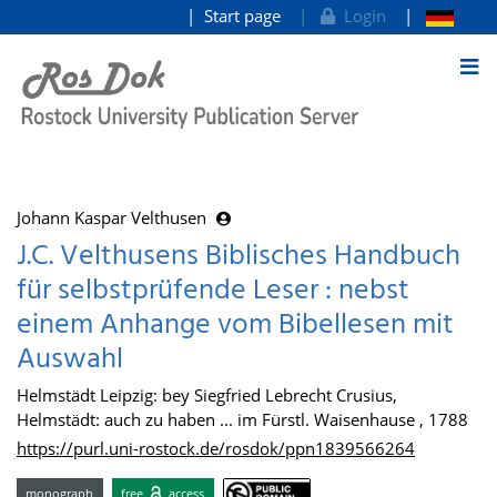
Start page
Login
goto contents
Johann Kaspar Velthusen
J.C. Velthusens Biblisches Handbuch
für selbstprüfende Leser : nebst
einem Anhange vom Bibellesen mit
Auswahl
Helmstädt Leipzig: bey Siegfried Lebrecht Crusius,
Helmstädt: auch zu haben ... im Fürstl. Waisenhause , 1788
https://purl.uni-rostock.de/rosdok/ppn1839566264
monograph
free
access