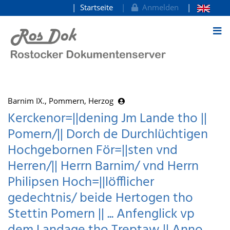
Startseite
Anmelden
zum Inhalt
Barnim IX., Pommern, Herzog
Kerckenor=||dening Jm Lande tho ||
Pomern/|| Dorch de Durchlüchtigen
Hochgebornen För=||sten vnd
Herren/|| Herrn Barnim/ vnd Herrn
Philipsen Hoch=||löfflicher
gedechtnis/ beide Hertogen tho
Stettin Pomern || ... Anfenglick vp