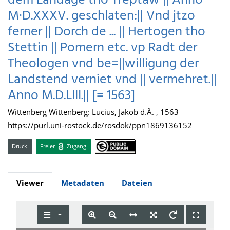
dem Landage tho Treptaw || Anno
M·D.XXXV. geschlaten:|| Vnd jtzo
ferner || Dorch de ... || Hertogen tho
Stettin || Pomern etc. vp Radt der
Theologen vnd be=||willigung der
Landstend verniet vnd || vermehret.||
Anno M.D.LIII.|| [= 1563]
Wittenberg Wittenberg: Lucius, Jakob d.Ä. , 1563
https://purl.uni-rostock.de/rosdok/ppn1869136152
Druck
Freier
Zugang
Viewer
Metadaten
Dateien