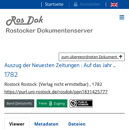
Startseite
Anmelden
zum Inhalt
zum übergeordneten Dokument
Auszug der Neuesten Zeitungen : Auf das Jahr ...
1782
Rostock Rostock: [Verlag nicht ermittelbar] , 1782
https://purl.uni-rostock.de/rosdok/ppn1831425777
Band (Zeitschrift)
Freier
Zugang
Viewer
Metadaten
Dateien