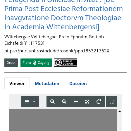
Peragendam Officiose Invitat : [De
Prima Post Ecclesiae Reformationem
Inavgvratione Doctorvm Theologiae
In Academia Wittenbergensi]
VVittebergae VVittebergae: Prelo Ephraim Gottlob
Eichsfeldi[i] , [1753]
https://purl.uni-rostock.de/rosdok/ppn185321762X
Druck
Freier
Zugang
Viewer
Metadaten
Dateien