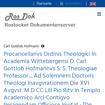
Startseite
Anmelden
zum Inhalt
Carl Gottlob Hofmann
Procancellarivs Ordinis Theologici In
Academia Wittebergensi D. Carl
Gottlob Hofmannvs S. S. Theologiae
Professor ... Ad Solemnem Doctoris
Theologi Inavgvrationem Die XVI.
Avgvst. M D CC LIII Pio Ritv In Templo
Academico Arci Contigvo