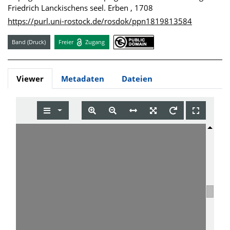
Friedrich Lanckischens seel. Erben , 1708
https://purl.uni-rostock.de/rosdok/ppn1819813584
Band (Druck)
Freier
Zugang
Viewer
Metadaten
Dateien