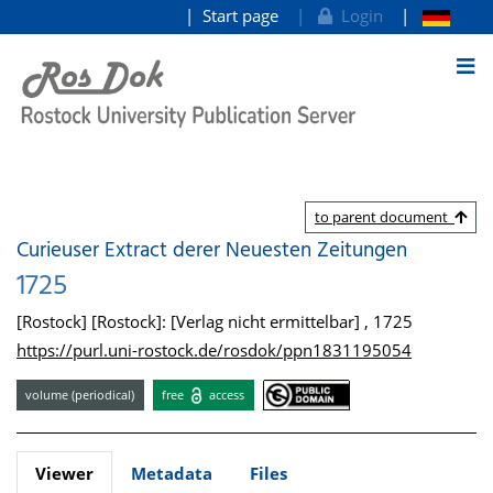
Start page
Login
goto contents
to parent document
Curieuser Extract derer Neuesten Zeitungen
1725
[Rostock] [Rostock]: [Verlag nicht ermittelbar] , 1725
https://purl.uni-rostock.de/rosdok/ppn1831195054
volume (periodical)
free
access
Viewer
Metadata
Files