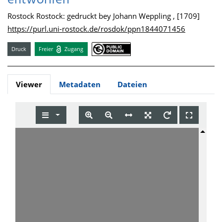
entworffen
Rostock Rostock: gedruckt bey Johann Weppling , [1709]
https://purl.uni-rostock.de/rosdok/ppn1844071456
Druck
Freier
Zugang
Viewer
Metadaten
Dateien