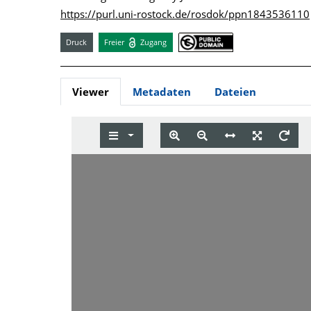
https://purl.uni-rostock.de/rosdok/ppn1843536110
Druck
Freier
Zugang
Viewer
Metadaten
Dateien