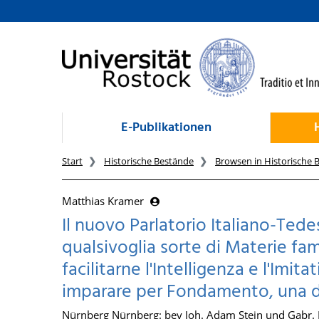
zum Inhalt
E-Publikationen
Start
Historische Bestände
Browsen in Historische 
Matthias Kramer
Il nuovo Parlatorio Italiano-Tede
qualsivoglia sorte di Materie fami
facilitarne l'Intelligenza e l'Imi
imparare per Fondamento, una d
Nürnberg Nürnberg: bey Joh. Adam Stein und Gabr. 