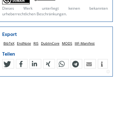
Dieses Werk unterliegt keinen bekannten
urheberrechtlichen Beschränkungen.
Export
BibTeX
EndNote
RIS
DublinCore
MODS
IIIF-Manifest
Teilen
tweet
teilen
mitteilen
teilen
teilen
teilen
mail