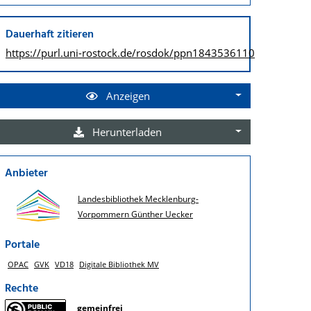
Dauerhaft zitieren
https://purl.uni-rostock.de/
rosdok/ppn1843536110
Anzeigen
Herunterladen
Anbieter
Landesbibliothek Mecklenburg-
Vorpommern Günther Uecker
Portale
OPAC
GVK
VD18
Digitale Bibliothek MV
Rechte
gemeinfrei