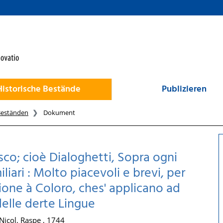
Historische Bestände
Publizieren
Beständen
Dokument
sco; cioè Dialoghetti, Sopra ogni
liari : Molto piacevoli e brevi, per
tatione à Coloro, ches' applicano ad
elle derte Lingue
Nicol. Raspe , 1744