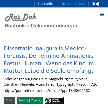
Startseite
Anmelden
zum Inhalt
Dissertatio Inauguralis Medico-
Forensis, De Termino Animationis
Fœtus Humani, Wenn das Kind im
Mutter-Leibe die Seele empfängt
Halæ Magdeburgicæ Halæ Magdeburgicæ: typis Jo.
Christiani Hendelii, Acad. Fried. Typograph. 1726. , 1726
https://purl.uni-rostock.de/rosdok/ppn184360518X
Druck
Freier
Zugang