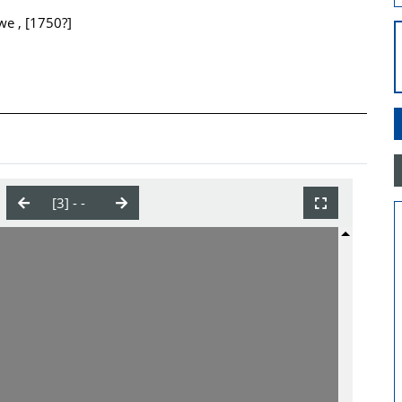
we , [1750?]