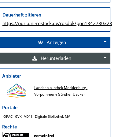
Dauerhaft zitieren
https://purl.uni-rostock.de/
rosdok/ppn1842780328
Anzeigen
Herunterladen
Anbieter
Landesbibliothek Mecklenburg-
Vorpommern Günther Uecker
Portale
OPAC
GVK
VD18
Digitale Bibliothek MV
Rechte
gemeinfrei