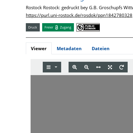
Rostock Rostock: gedruckt bey G.B. Groschupfs Witt
https://purl.uni-rostock.de/rosdok/ppn1842780328
Druck
Freier
Zugang
Viewer
Metadaten
Dateien