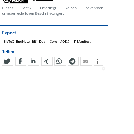
Dieses Werk unterliegt keinen bekannten
urheberrechtlichen Beschränkungen.
Export
BibTeX
EndNote
RIS
DublinCore
MODS
IIIF-Manifest
Teilen
tweet
teilen
mitteilen
teilen
teilen
teilen
mail