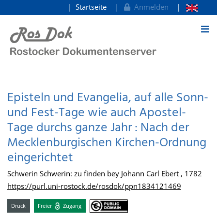
Startseite
Anmelden
zum Inhalt
Episteln und Evangelia, auf alle Sonn-
und Fest-Tage wie auch Apostel-
Tage durchs ganze Jahr : Nach der
Mecklenburgischen Kirchen-Ordnung
eingerichtet
Schwerin Schwerin: zu finden bey Johann Carl Ebert , 1782
https://purl.uni-rostock.de/rosdok/ppn1834121469
Druck
Freier
Zugang