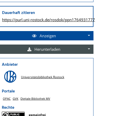
Dauerhaft zitieren
https://purl.uni-rostock.de/
rosdok/ppn1764931777
Anzeigen
Herunterladen
Anbieter
Universitätsbibliothek Rostock
Portale
OPAC
GVK
Digitale Bibliothek MV
Rechte
gemeinfrei