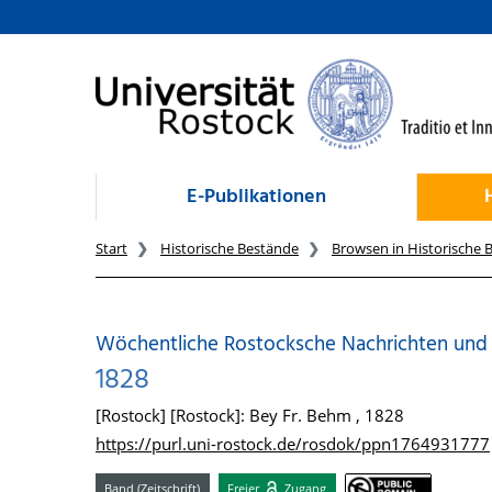
zum Inhalt
E-Publikationen
Start
Historische Bestände
Browsen in Historische 
Wöchentliche Rostocksche Nachrichten und An
1828
[Rostock] [Rostock]: Bey Fr. Behm , 1828
https://purl.uni-rostock.de/rosdok/ppn1764931777
Band (Zeitschrift)
Freier
Zugang