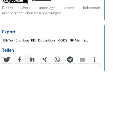
Dieses Werk unterliegt keinen bekannten
urheberrechtlichen Beschränkungen.
Export
BibTeX
EndNote
RIS
DublinCore
MODS
IIIF-Manifest
Teilen
tweet
teilen
mitteilen
teilen
teilen
teilen
mail