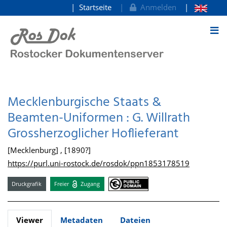
Startseite
Anmelden
zum Inhalt
Mecklenburgische Staats &
Beamten-Uniformen : G. Willrath
Grossherzoglicher Hoflieferant
[Mecklenburg] , [1890?]
https://purl.uni-rostock.de/rosdok/ppn1853178519
Druckgrafik
Freier
Zugang
Viewer
Metadaten
Dateien