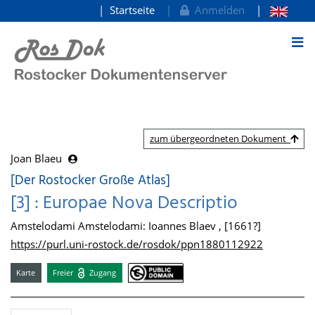
Startseite
Anmelden
zum Inhalt
zum übergeordneten Dokument
Joan Blaeu
[Der Rostocker Große Atlas]
[3] : Europae Nova Descriptio
Amstelodami Amstelodami: Ioannes Blaev , [1661?]
https://purl.uni-rostock.de/rosdok/ppn1880112922
Karte
Freier
Zugang