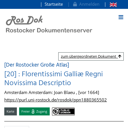
Startseite
Anmelden
zum Inhalt
zum übergeordneten Dokument
[Der Rostocker Große Atlas]
[20] : Florentissimi Galliæ Regni
Novissima Descriptio
Amsterdam Amsterdam: Joan Blaeu , [vor 1664]
https://purl.uni-rostock.de/rosdok/ppn1880365502
Karte
Freier
Zugang