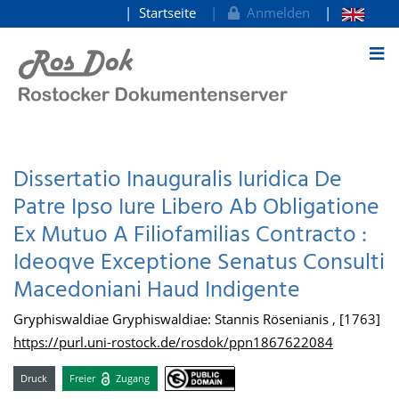
Startseite
Anmelden
zum Inhalt
Dissertatio Inauguralis Iuridica De
Patre Ipso Iure Libero Ab Obligatione
Ex Mutuo A Filiofamilias Contracto :
Ideoqve Exceptione Senatus Consulti
Macedoniani Haud Indigente
Gryphiswaldiae Gryphiswaldiae: Stannis Rösenianis , [1763]
https://purl.uni-rostock.de/rosdok/ppn1867622084
Druck
Freier
Zugang