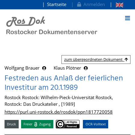
Startseite
Anmelden
zum Inhalt
zum übergeordneten Dokument
Wolfgang Brauer
Klaus Plötner
Festreden aus Anlaß der feierlichen
Investitur am 20.1.1989
Rostock Rostock: Wilhelm-Pieck-Universität Rostock,
Rostock: Das Druckatelier , [1989]
https://purl.uni-rostock.de/rosdok/ppn1817720058
Druck
Freier
Zugang
OCR-Volltext