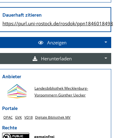
Dauerhaft zitieren
https://purl.uni-rostock.de/
rosdok/ppn1846018498
Anzeigen
Herunterladen
Anbieter
Landesbibliothek Mecklenburg-
Vorpommern Günther Uecker
Portale
OPAC
GVK
VD18
Digitale Bibliothek MV
Rechte
gemeinfrei