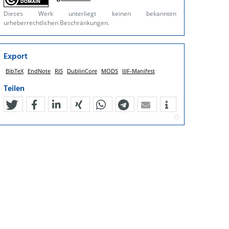
Dieses Werk unterliegt keinen bekannten
urheberrechtlichen Beschränkungen.
Export
BibTeX
EndNote
RIS
DublinCore
MODS
IIIF-Manifest
Teilen
tweet
teilen
mitteilen
teilen
teilen
teilen
mail