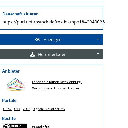
Dauerhaft zitieren
https://purl.uni-rostock.de/
rosdok/ppn1840940026
Anzeigen
Herunterladen
Anbieter
Landesbibliothek Mecklenburg-
Vorpommern Günther Uecker
Portale
OPAC
GVK
VD18
Digitale Bibliothek MV
Rechte
gemeinfrei