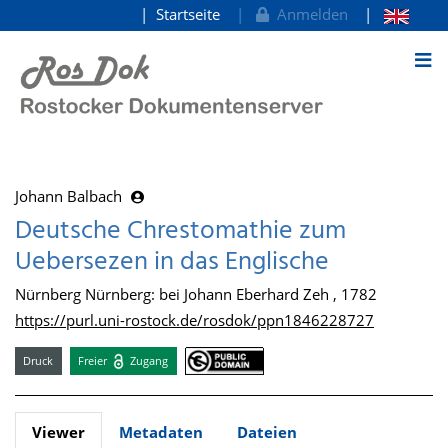
Startseite
Anmelden
zum Inhalt
Johann Balbach
Deutsche Chrestomathie zum
Uebersezen in das Englische
Nürnberg Nürnberg: bei Johann Eberhard Zeh , 1782
https://purl.uni-rostock.de/rosdok/ppn1846228727
Druck
Freier
Zugang
Viewer
Metadaten
Dateien