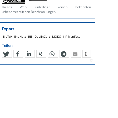
Dieses Werk unterliegt keinen bekannten
urheberrechtlichen Beschränkungen.
Export
BibTeX
EndNote
RIS
DublinCore
MODS
IIIF-Manifest
Teilen
tweet
teilen
mitteilen
teilen
teilen
teilen
mail