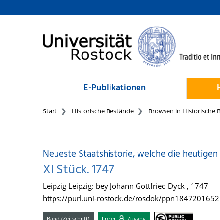
zum Inhalt
E-Publikationen
Start
Historische Bestände
Browsen in Historische 
Neueste Staatshistorie, welche die heutigen
XI Stück. 1747
Leipzig Leipzig: bey Johann Gottfried Dyck , 1747
https://purl.uni-rostock.de/rosdok/ppn1847201652
Band (Zeitschrift)
Freier
Zugang