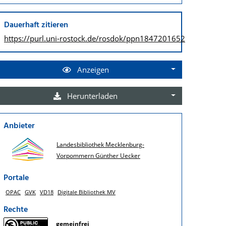
Dauerhaft zitieren
https://purl.uni-rostock.de/
rosdok/ppn1847201652
Anzeigen
Herunterladen
Anbieter
Landesbibliothek Mecklenburg-
Vorpommern Günther Uecker
Portale
OPAC
GVK
VD18
Digitale Bibliothek MV
Rechte
gemeinfrei