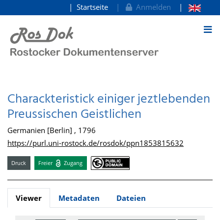
Startseite
Anmelden
zum Inhalt
Charackteristick einiger jeztlebenden
Preussischen Geistlichen
Germanien [Berlin] , 1796
https://purl.uni-rostock.de/rosdok/ppn1853815632
Druck
Freier
Zugang
Viewer
Metadaten
Dateien